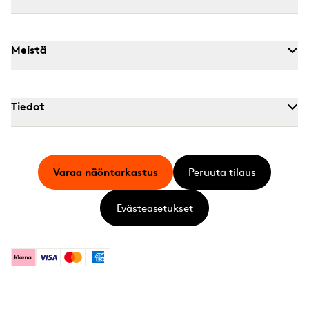
Meistä
Tiedot
Varaa näöntarkastus
Peruuta tilaus
Evästeasetukset
Klarna
Visa
Mastercard
American Express