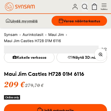
Valikko
Löydä myymälä
Varaa näöntarkastus
Synsam
Aurinkolasit
Maui Jim
Maui Jim Castles H728 01M 6116
Kuva
2
/
2
Image
1
Image
(Current image)
2
Kokeile verkossa
Näytä 3D:nä
Maui Jim Castles H728 01M 6116
209 €
279,70 €
Online only
Lisää ostoskoriin