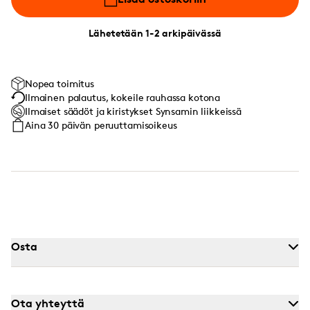
Lähetetään 1-2 arkipäivässä
Nopea toimitus
Ilmainen palautus, kokeile rauhassa kotona
Ilmaiset säädöt ja kiristykset Synsamin liikkeissä
Aina 30 päivän peruuttamisoikeus
Osta
Ota yhteyttä