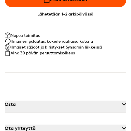
Lähetetään 1-2 arkipäivässä
Nopea toimitus
Ilmainen palautus, kokeile rauhassa kotona
Ilmaiset säädöt ja kiristykset Synsamin liikkeissä
Aina 30 päivän peruuttamisoikeus
Osta
Ota yhteyttä