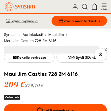
Valikko
Löydä myymälä
Varaa näöntarkastus
Synsam
Aurinkolasit
Maui Jim
Maui Jim Castles 728 2M 6116
Kuva
2
/
2
Image
1
Image
(Current image)
2
Kokeile verkossa
Näytä 3D:nä
Maui Jim Castles 728 2M 6116
209 €
279,70 €
Online only
Lisää ostoskoriin