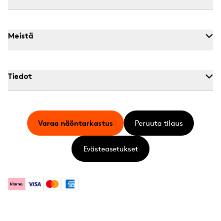
Meistä
Tiedot
Varaa näöntarkastus
Peruuta tilaus
Evästeasetukset
Klarna
Visa
Mastercard
American Express