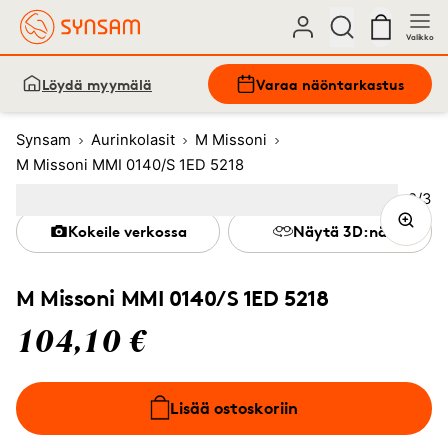
Valikko
Löydä myymälä
Varaa näöntarkastus
Synsam
Aurinkolasit
M Missoni
M Missoni MMI 0140/S 1ED 5218
Kuva
2
/
3
Image
1
Image
(Current image)
2
Image
3
Kokeile verkossa
Näytä 3D:nä
M Missoni MMI 0140/S 1ED 5218
104,10 €
Lisää ostoskoriin