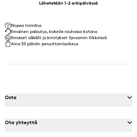
Lähetetään 1-2 arkipäivässä
Nopea toimitus
Ilmainen palautus, kokeile rauhassa kotona
Ilmaiset säädöt ja kiristykset Synsamin liikkeissä
Aina 30 päivän peruuttamisoikeus
Osta
Ota yhteyttä