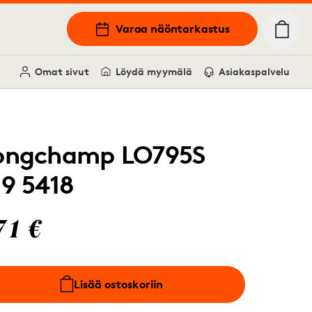
Varaa näöntarkastus
Omat sivut
Löydä myymälä
Asiakaspalvelu
ongchamp LO795S
19 5418
71 €
Lisää ostoskoriin