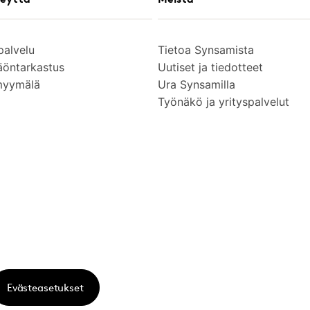
palvelu
Tietoa Synsamista
äöntarkastus
Uutiset ja tiedotteet
myymälä
Ura Synsamilla
Työnäkö ja yrityspalvelut
Evästeasetukset