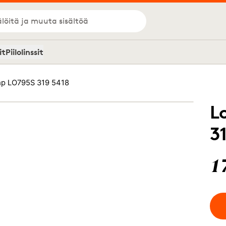
löitä ja muuta sisältöä
it
Piilolinssit
p LO795S 319 5418
L
3
1