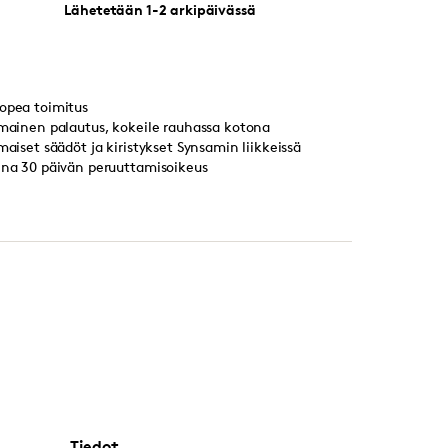
Lähetetään 1-2 arkipäivässä
opea toimitus
lmainen palautus, kokeile rauhassa kotona
lmaiset säädöt ja kiristykset Synsamin liikkeissä
ina 30 päivän peruuttamisoikeus
Tiedot