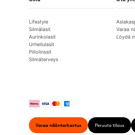
Lifestyle
Asiakas
Silmälasit
Varaa n
Aurinkolasit
Löydä 
Urheilulasit
Piilolinssit
Silmäterveys
Klarna
Visa
Mastercard
American Express
Varaa näöntarkastus
Peruuta tilaus