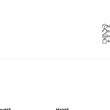
N
I
I
A
eyttä
Meistä