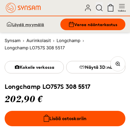
Valikko
Löydä myymälä
Varaa näöntarkastus
Synsam
Aurinkolasit
Longchamp
Longchamp LO757S 308 5517
Kokeile verkossa
Näytä 3D:nä
Longchamp LO757S 308 5517
202,90 €
Lisää ostoskoriin