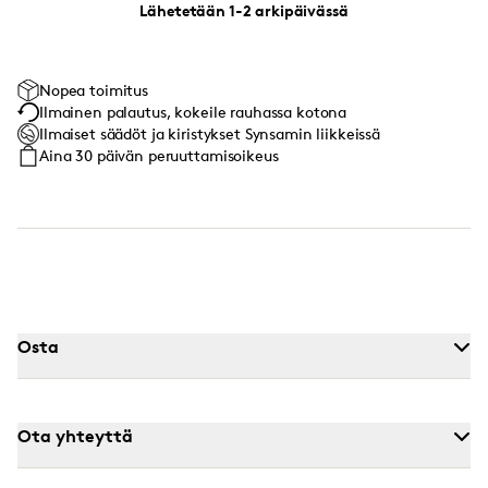
Lähetetään 1-2 arkipäivässä
Nopea toimitus
Ilmainen palautus, kokeile rauhassa kotona
Ilmaiset säädöt ja kiristykset Synsamin liikkeissä
Aina 30 päivän peruuttamisoikeus
Osta
Ota yhteyttä