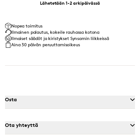
Lähetetään 1-2 arkipäivässä
Nopea toimitus
Ilmainen palautus, kokeile rauhassa kotona
Ilmaiset säädöt ja kiristykset Synsamin liikkeissä
Aina 30 päivän peruuttamisoikeus
Osta
Ota yhteyttä