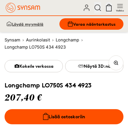
Valikko
Löydä myymälä
Varaa näöntarkastus
Synsam
Aurinkolasit
Longchamp
Longchamp LO750S 434 4923
Kokeile verkossa
Näytä 3D:nä
Longchamp LO750S 434 4923
207,40 €
Lisää ostoskoriin