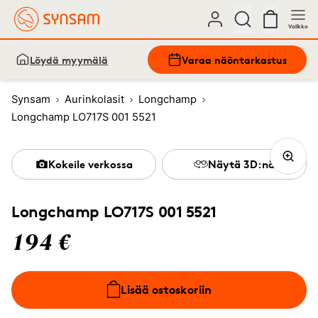
Valikko
Löydä myymälä
Varaa näöntarkastus
Synsam
Aurinkolasit
Longchamp
Longchamp LO717S 001 5521
Kokeile verkossa
Näytä 3D:nä
Longchamp LO717S 001 5521
194 €
Lisää ostoskoriin