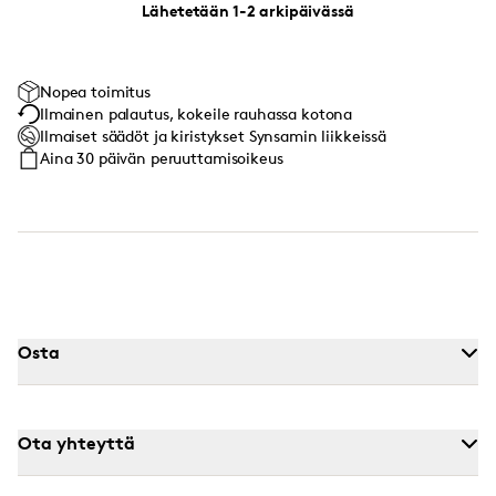
Lähetetään 1-2 arkipäivässä
Nopea toimitus
Ilmainen palautus, kokeile rauhassa kotona
Ilmaiset säädöt ja kiristykset Synsamin liikkeissä
Aina 30 päivän peruuttamisoikeus
Osta
Ota yhteyttä