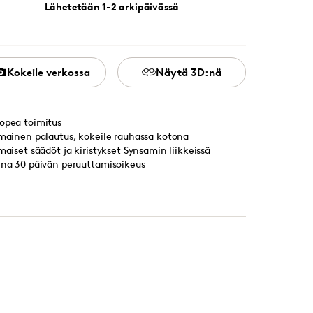
Lähetetään 1-2 arkipäivässä
Kokeile verkossa
Näytä 3D:nä
opea toimitus
lmainen palautus, kokeile rauhassa kotona
lmaiset säädöt ja kiristykset Synsamin liikkeissä
ina 30 päivän peruuttamisoikeus