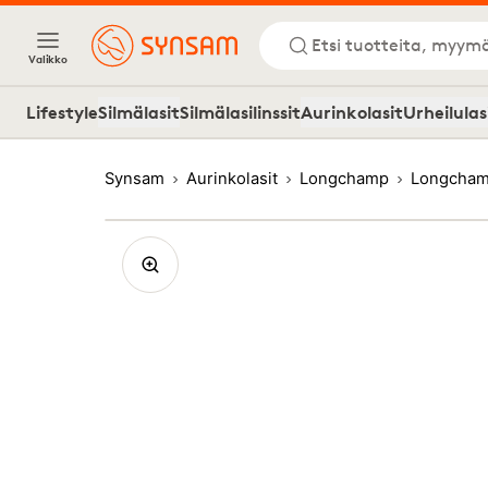
Etsi tuotteita, myymä
Valikko
Lifestyle
Silmälasit
Silmälasilinssit
Aurinkolasit
Urheilulas
Synsam
Aurinkolasit
Longchamp
Longcham