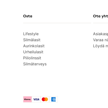
Osta
Ota yht
Lifestyle
Asiakas
Silmälasit
Varaa n
Aurinkolasit
Löydä 
Urheilulasit
Piilolinssit
Silmäterveys
Klarna
Visa
Mastercard
American Express