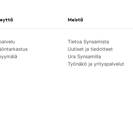
eyttä
Meistä
palvelu
Tietoa Synsamista
äöntarkastus
Uutiset ja tiedotteet
myymälä
Ura Synsamilla
Työnäkö ja yrityspalvelut