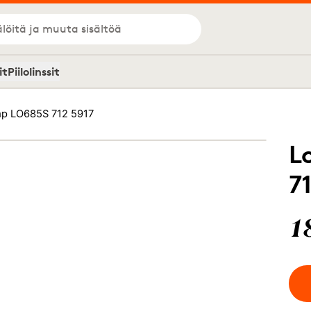
löitä ja muuta sisältöä
it
Piilolinssit
p LO685S 712 5917
L
7
1