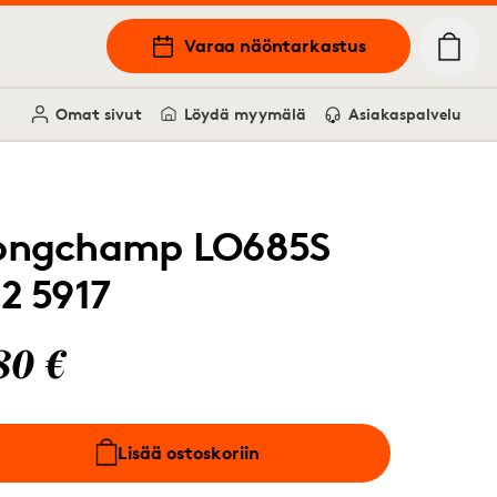
Varaa näöntarkastus
Omat sivut
Löydä myymälä
Asiakaspalvelu
ongchamp LO685S
12 5917
80 €
Lisää ostoskoriin