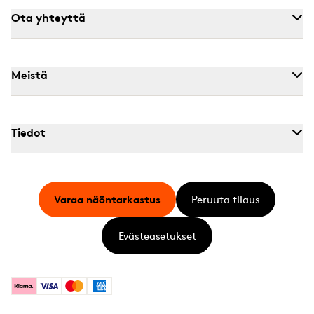
Ota yhteyttä
Meistä
Tiedot
Varaa näöntarkastus
Peruuta tilaus
Evästeasetukset
Klarna
Visa
Mastercard
American Express