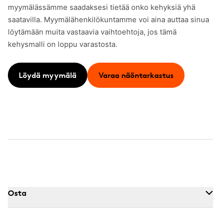
myymälässämme saadaksesi tietää onko kehyksiä yhä
saatavilla. Myymälähenkilökuntamme voi aina auttaa sinua
löytämään muita vastaavia vaihtoehtoja, jos tämä
kehysmalli on loppu varastosta.
Löydä myymälä
Varaa näöntarkastus
Osta