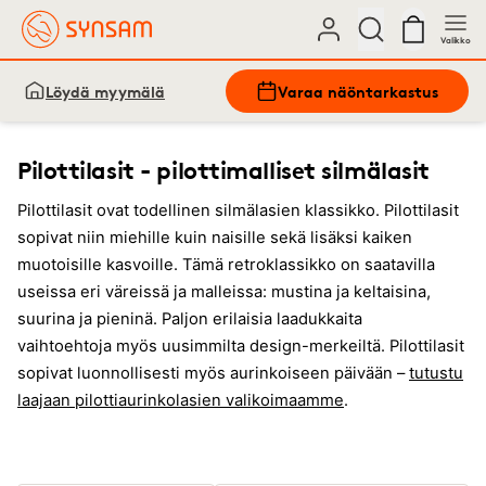
Valikko
Löydä myymälä
Varaa näöntarkastus
Pilottilasit - pilottimalliset silmälasit
Pilottilasit ovat todellinen silmälasien klassikko. Pilottilasit
sopivat niin miehille kuin naisille sekä lisäksi kaiken
muotoisille kasvoille. Tämä retroklassikko on saatavilla
useissa eri väreissä ja malleissa: mustina ja keltaisina,
suurina ja pieninä. Paljon erilaisia laadukkaita
vaihtoehtoja myös uusimmilta design-merkeiltä. Pilottilasit
sopivat luonnollisesti myös aurinkoiseen päivään –
tutustu
laajaan pilottiaurinkolasien valikoimaamme
.