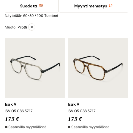
Suodata
Myyntimenestys
Näytetään 60-80 / 100 Tuotteet
Aktiiviset suodattimet
Muoto
:
Pilotti
Isak V
Isak V
ISV O5 C86 5717
ISV O5 C88 5717
175 €
175 €
Saatavilla myymälässä
Saatavilla myymälässä