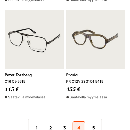
Peter Forsberg
Prada
O16 C9 5615
PR C12V 23G1O1 5419
115 €
455 €
Saatavilla myymälässä
Saatavilla myymälässä
1
2
3
4
5