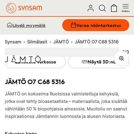
Valikko
Löydä myymälä
Varaa näöntarkastus
Synsam
Silmälasit
JÄMTÖ
JÄMTÖ O7 C68 5316
Kuva
2
/
3
Image
1
Image
(Current image)
2
Image
3
Kokeile verkossa
Näytä 3D:nä
JÄMTÖ O7 C68 5316
JÄMTÖ on kokoelma Ruotsissa valmistettuja kehyksiä,
jotka ovat tehty bioasetaatista – materiaalista, joka sisältää
vähintään 50 % biopohjaisia ainesosia. Muotoilu on saanut
inspiraationsa Jämtlannin luonnosta ja alueen historiasta.
Kehysten hinta