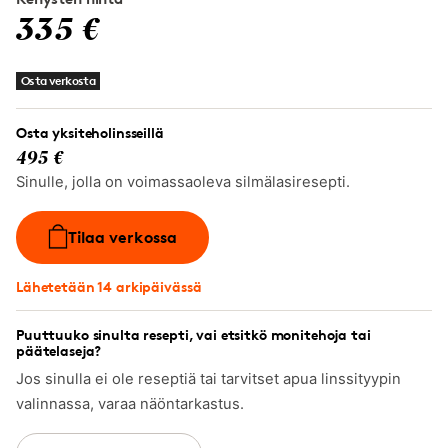
335 €
Osta verkosta
Osta yksiteholinsseillä
495 €
Sinulle, jolla on voimassaoleva silmälasiresepti.
Tilaa verkossa
Lähetetään 14 arkipäivässä
Puuttuuko sinulta resepti, vai etsitkö monitehoja tai
päätelaseja?
Jos sinulla ei ole reseptiä tai tarvitset apua linssityypin
valinnassa, varaa näöntarkastus.