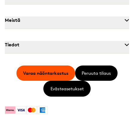
Meistä
Tiedot
Varaa näöntarkastus
Peruuta tilaus
Evästeasetukset
Klarna
Visa
Mastercard
American Express