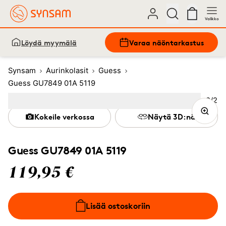
Valikko
Löydä myymälä
Varaa näöntarkastus
Synsam
Aurinkolasit
Guess
Guess GU7849 01A 5119
Kuva
2
/
2
Image
1
Image
(Current image)
2
Kokeile verkossa
Näytä 3D:nä
Guess GU7849 01A 5119
119,95 €
Lisää ostoskoriin