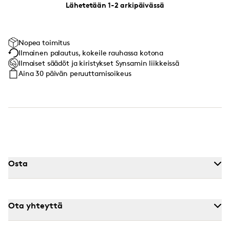
Lähetetään 1-2 arkipäivässä
Nopea toimitus
Ilmainen palautus, kokeile rauhassa kotona
Ilmaiset säädöt ja kiristykset Synsamin liikkeissä
Aina 30 päivän peruuttamisoikeus
Osta
Ota yhteyttä