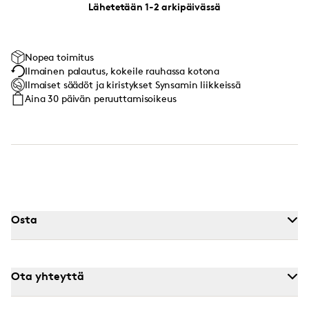
Lähetetään 1-2 arkipäivässä
Nopea toimitus
Ilmainen palautus, kokeile rauhassa kotona
Ilmaiset säädöt ja kiristykset Synsamin liikkeissä
Aina 30 päivän peruuttamisoikeus
Osta
Ota yhteyttä