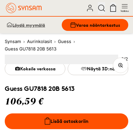
Valikko
Löydä myymälä
Varaa näöntarkastus
Synsam
Aurinkolasit
Guess
Guess GU7818 20B 5613
Kuva
2
/
2
Image
1
Image
(Current image)
2
Kokeile verkossa
Näytä 3D:nä
Guess GU7818 20B 5613
106,59 €
Lisää ostoskoriin