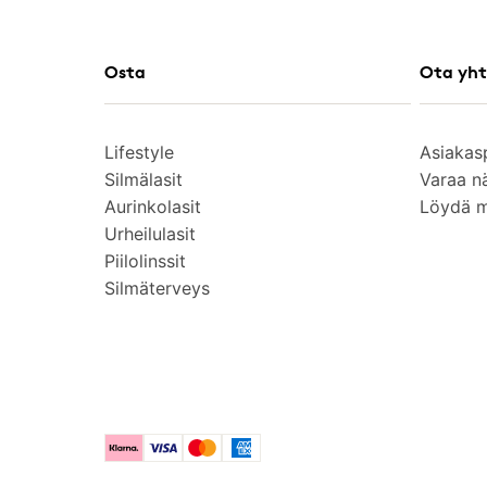
Osta
Ota yht
Lifestyle
Asiakas
Silmälasit
Varaa n
Aurinkolasit
Löydä 
Urheilulasit
Piilolinssit
Silmäterveys
Klarna
Visa
Mastercard
American Express