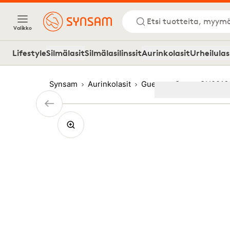
Etsi tuotteita, myymä
Valikko
Lifestyle
Silmälasit
Silmälasilinssit
Aurinkolasit
Urheilulas
Synsam
Aurinkolasit
Guess
Guess GU00161
Image
1