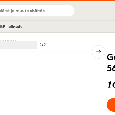
löitä ja muuta sisältöä
it
Piilolinssit
 52F 5621
Kuva
2
/
2
Image
(Current image)
2
G
5
1