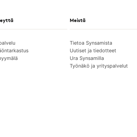
eyttä
Meistä
palvelu
Tietoa Synsamista
äöntarkastus
Uutiset ja tiedotteet
myymälä
Ura Synsamilla
Työnäkö ja yrityspalvelut