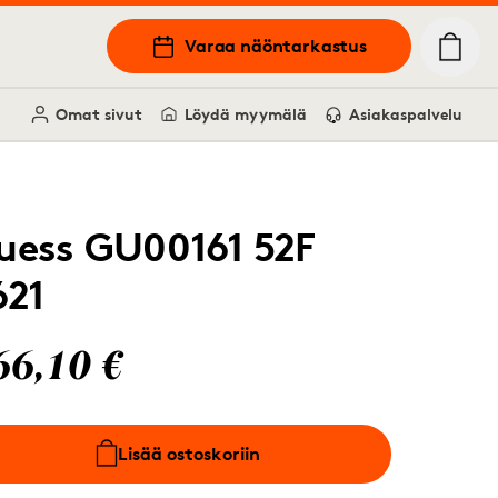
Varaa näöntarkastus
Omat sivut
Löydä myymälä
Asiakaspalvelu
uess GU00161 52F
621
66,10 €
Lisää ostoskoriin