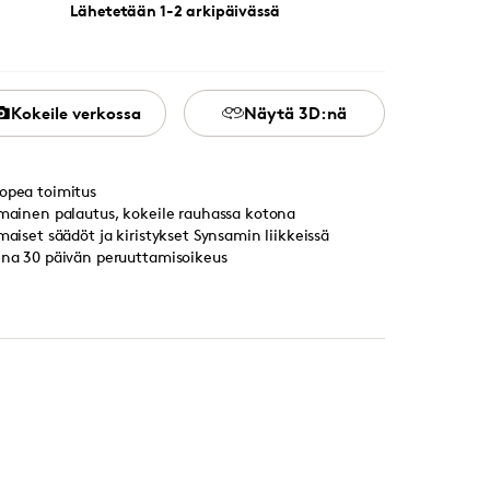
Lähetetään 1-2 arkipäivässä
Kokeile verkossa
Näytä 3D:nä
opea toimitus
lmainen palautus, kokeile rauhassa kotona
lmaiset säädöt ja kiristykset Synsamin liikkeissä
ina 30 päivän peruuttamisoikeus