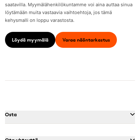
saatavilla. Myymälähenkilökuntamme voi aina auttaa sinua
löytämään muita vastaavia vaihtoehtoja, jos tämä
kehysmalli on loppu varastosta.
Löydä myymälä
Varaa näöntarkastus
Osta
Ota yhteyttä