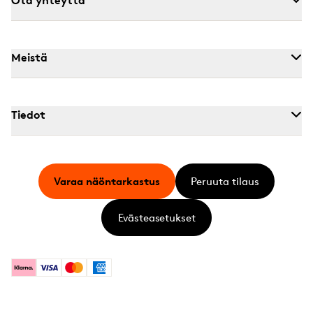
Meistä
Tiedot
Varaa näöntarkastus
Peruuta tilaus
Evästeasetukset
Klarna
Visa
Mastercard
American Express