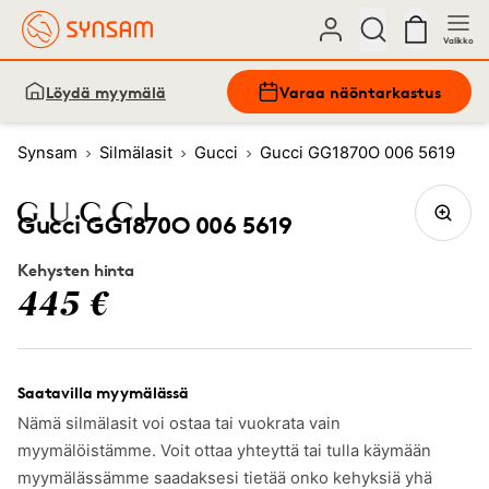
Valikko
Löydä myymälä
Varaa näöntarkastus
Synsam
Silmälasit
Gucci
Gucci GG1870O 006 5619
Gucci GG1870O 006 5619
Kehysten hinta
445 €
Saatavilla myymälässä
Nämä silmälasit voi ostaa tai vuokrata vain
myymälöistämme. Voit ottaa yhteyttä tai tulla käymään
myymälässämme saadaksesi tietää onko kehyksiä yhä