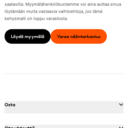
saatavilla. Myymälähenkilökuntamme voi aina auttaa sinua
löytämään muita vastaavia vaihtoehtoja, jos tämä
kehysmalli on loppu varastosta.
Löydä myymälä
Varaa näöntarkastus
Osta
Ota yhteyttä