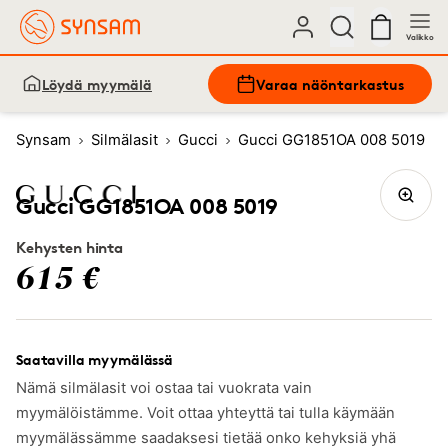
Valikko
Löydä myymälä
Varaa näöntarkastus
Synsam
Silmälasit
Gucci
Gucci GG1851OA 008 5019
Gucci GG1851OA 008 5019
Kehysten hinta
615 €
Saatavilla myymälässä
Nämä silmälasit voi ostaa tai vuokrata vain
myymälöistämme. Voit ottaa yhteyttä tai tulla käymään
myymälässämme saadaksesi tietää onko kehyksiä yhä