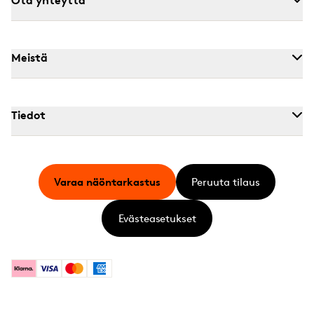
Meistä
Tiedot
Varaa näöntarkastus
Peruuta tilaus
Evästeasetukset
Klarna
Visa
Mastercard
American Express