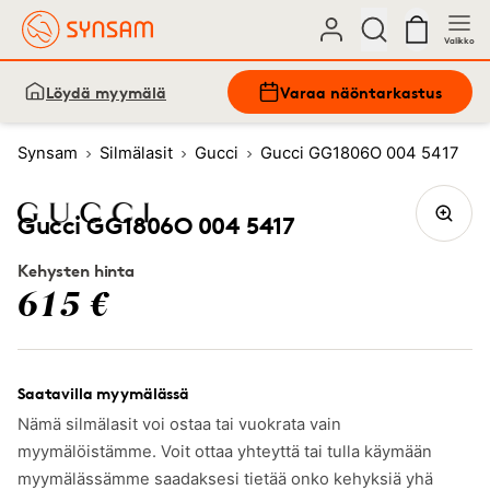
Valikko
Löydä myymälä
Varaa näöntarkastus
Synsam
Silmälasit
Gucci
Gucci GG1806O 004 5417
Gucci GG1806O 004 5417
Kehysten hinta
615 €
Saatavilla myymälässä
Nämä silmälasit voi ostaa tai vuokrata vain
myymälöistämme. Voit ottaa yhteyttä tai tulla käymään
myymälässämme saadaksesi tietää onko kehyksiä yhä