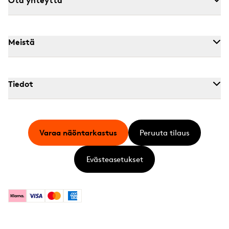
Meistä
Tiedot
Varaa näöntarkastus
Peruuta tilaus
Evästeasetukset
Klarna
Visa
Mastercard
American Express