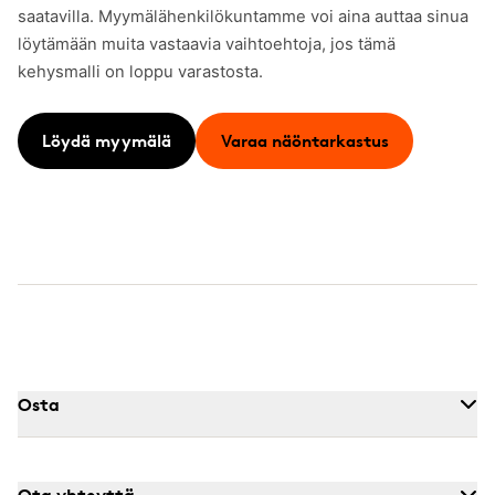
saatavilla. Myymälähenkilökuntamme voi aina auttaa sinua
löytämään muita vastaavia vaihtoehtoja, jos tämä
kehysmalli on loppu varastosta.
Löydä myymälä
Varaa näöntarkastus
Osta
Ota yhteyttä