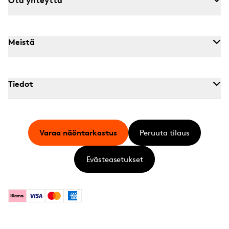
Meistä
Tiedot
Varaa näöntarkastus
Peruuta tilaus
Evästeasetukset
Klarna
Visa
Mastercard
American Express