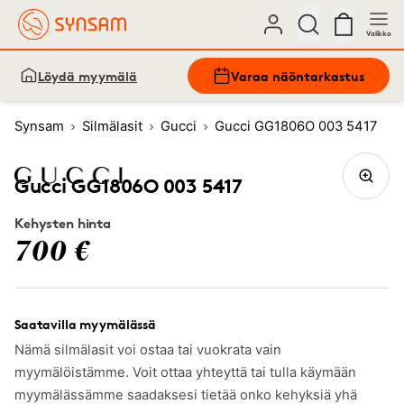
Valikko
Löydä myymälä
Varaa näöntarkastus
Synsam
Silmälasit
Gucci
Gucci GG1806O 003 5417
Gucci GG1806O 003 5417
Kehysten hinta
700 €
Saatavilla myymälässä
Nämä silmälasit voi ostaa tai vuokrata vain
myymälöistämme. Voit ottaa yhteyttä tai tulla käymään
myymälässämme saadaksesi tietää onko kehyksiä yhä