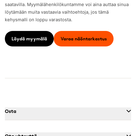
saatavilla. Myymälähenkilökuntamme voi aina auttaa sinua
löytämään muita vastaavia vaihtoehtoja, jos tämä
kehysmalli on loppu varastosta.
Löydä myymälä
Varaa näöntarkastus
Osta
Ota yhteyttä