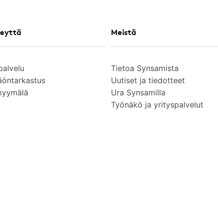
eyttä
Meistä
palvelu
Tietoa Synsamista
äöntarkastus
Uutiset ja tiedotteet
myymälä
Ura Synsamilla
Työnäkö ja yrityspalvelut