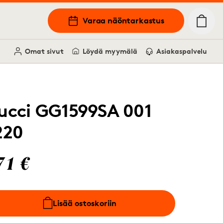
Varaa näöntarkastus
Omat sivut
Löydä myymälä
Asiakaspalvelu
ucci GG1599SA 001
220
71 €
Lisää ostoskoriin