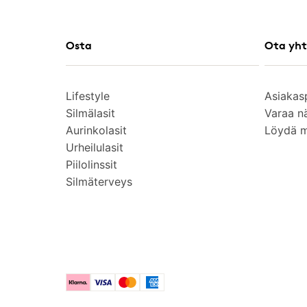
Osta
Ota yht
Lifestyle
Asiakas
Silmälasit
Varaa n
Aurinkolasit
Löydä 
Urheilulasit
Piilolinssit
Silmäterveys
Klarna
Visa
Mastercard
American Express