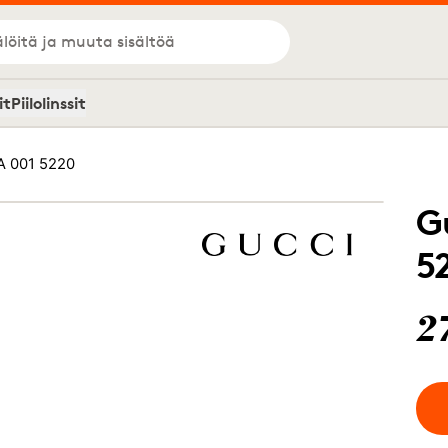
löitä ja muuta sisältöä
it
Piilolinssit
A 001 5220
G
5
2