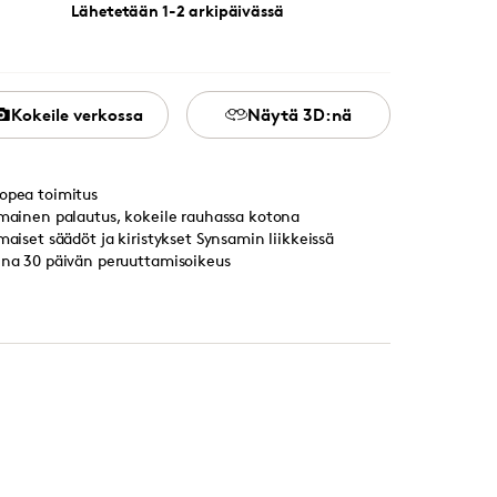
Lähetetään 1-2 arkipäivässä
Kokeile verkossa
Näytä 3D:nä
opea toimitus
lmainen palautus, kokeile rauhassa kotona
lmaiset säädöt ja kiristykset Synsamin liikkeissä
ina 30 päivän peruuttamisoikeus