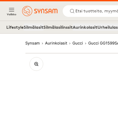
Etsi tuotteita, myymä
Valikko
Lifestyle
Silmälasit
Silmälasilinssit
Aurinkolasit
Urheilulas
Synsam
Aurinkolasit
Gucci
Gucci GG1599S