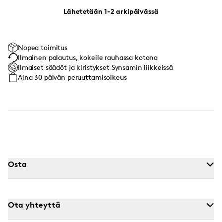
Lähetetään 1-2 arkipäivässä
Nopea toimitus
Ilmainen palautus, kokeile rauhassa kotona
Ilmaiset säädöt ja kiristykset Synsamin liikkeissä
Aina 30 päivän peruuttamisoikeus
Osta
Ota yhteyttä