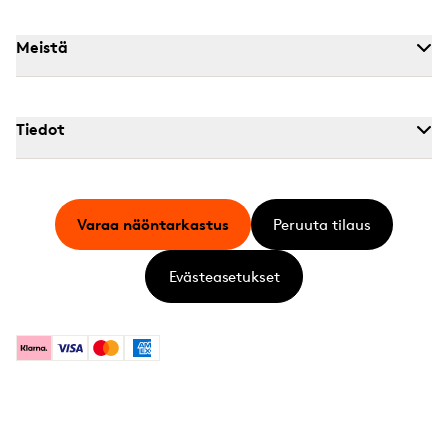
Meistä
Tiedot
Varaa näöntarkastus
Peruuta tilaus
Evästeasetukset
Klarna
Visa
Mastercard
American Express