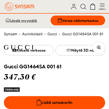
Valikko
Löydä myymälä
Varaa näöntarkastus
Synsam
Aurinkolasit
Gucci
Gucci GG1464SA 001 61
Kokeile verkossa
Näytä 3D:nä
Gucci GG1464SA 001 61
347,30 €
Online only
Lisää ostoskoriin