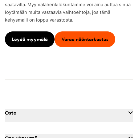
saatavilla. Myymälähenkilökuntamme voi aina auttaa sinua
löytämään muita vastaavia vaihtoehtoja, jos tämä
kehysmalli on loppu varastosta.
Löydä myymälä
Varaa näöntarkastus
Osta
Ota yhteyttä