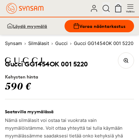
Valikko
Löydä myymälä
Varaa näöntarkastus
Synsam
Silmälasit
Gucci
Gucci GG1454OK 001 5220
Gucci GG1454OK 001 5220
Kehysten hinta
590 €
Saatavilla myymälässä
Nämä silmälasit voi ostaa tai vuokrata vain
myymälöistämme. Voit ottaa yhteyttä tai tulla käymään
myymälässämme saadaksesi tietää onko kehyksiä yhä