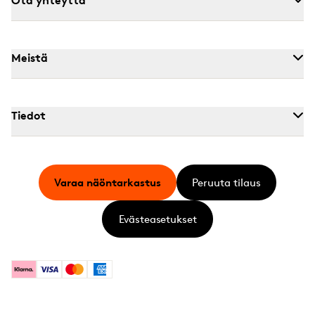
Meistä
Tiedot
Varaa näöntarkastus
Peruuta tilaus
Evästeasetukset
Klarna
Visa
Mastercard
American Express