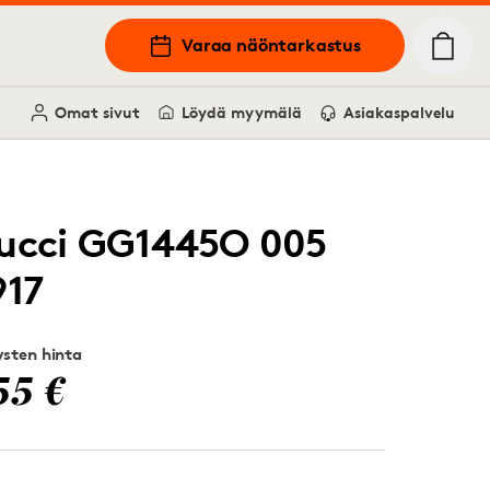
Varaa näöntarkastus
Omat sivut
Löydä myymälä
Asiakaspalvelu
ucci GG1445O 005
917
sten hinta
55 €