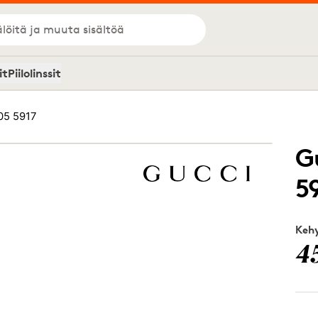
löitä ja muuta sisältöä
it
Piilolinssit
05 5917
G
5
Kehy
4