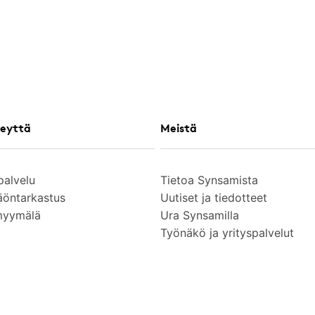
eyttä
Meistä
palvelu
Tietoa Synsamista
äöntarkastus
Uutiset ja tiedotteet
myymälä
Ura Synsamilla
Työnäkö ja yrityspalvelut