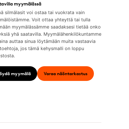
tavilla myymälässä
 silmälasit voi ostaa tai vuokrata vain
älöistämme. Voit ottaa yhteyttä tai tulla
mään myymälässämme saadaksesi tietää onko
yksiä yhä saatavilla. Myymälähenkilökuntamme
aina auttaa sinua löytämään muita vastaavia
toehtoja, jos tämä kehysmalli on loppu
stosta.
öydä myymälä
Varaa näöntarkastus