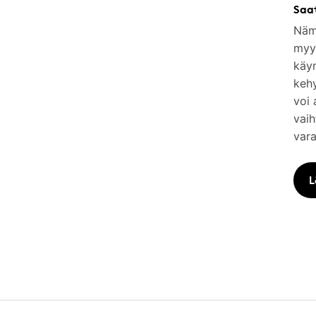
Saa
Nämä
myym
käy
keh
voi 
vaih
vara
L