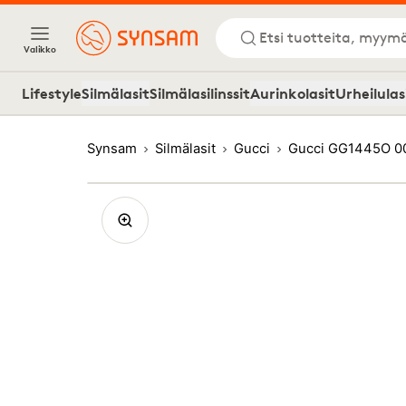
Etsi tuotteita, myymä
Valikko
Lifestyle
Silmälasit
Silmälasilinssit
Aurinkolasit
Urheilulas
Synsam
Silmälasit
Gucci
Gucci GG1445O 0