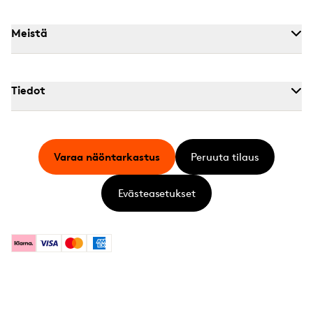
Meistä
Tiedot
Varaa näöntarkastus
Peruuta tilaus
Evästeasetukset
Klarna
Visa
Mastercard
American Express