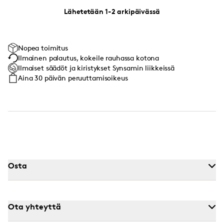
Lähetetään 1-2 arkipäivässä
Nopea toimitus
Ilmainen palautus, kokeile rauhassa kotona
Ilmaiset säädöt ja kiristykset Synsamin liikkeissä
Aina 30 päivän peruuttamisoikeus
Osta
Ota yhteyttä