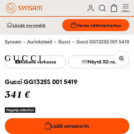
Valikko
Löydä myymälä
Varaa näöntarkastus
Synsam
Aurinkolasit
Gucci
Gucci GG1325S 001 5419
Kokeile verkossa
Näytä 3D:nä
Gucci GG1325S 001 5419
341 €
Flagship collection
Lisää ostoskoriin