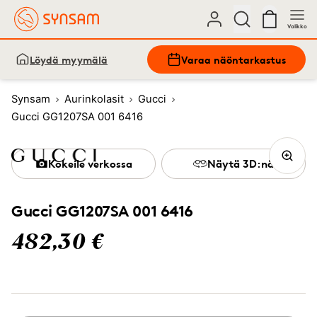
Valikko
Löydä myymälä
Varaa näöntarkastus
Synsam
Aurinkolasit
Gucci
Gucci GG1207SA 001 6416
Kokeile verkossa
Näytä 3D:nä
Gucci GG1207SA 001 6416
482,30 €