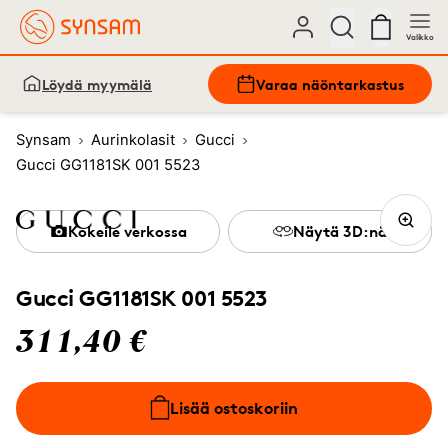
Valikko
Löydä myymälä
Varaa näöntarkastus
Synsam
Aurinkolasit
Gucci
Gucci GG1181SK 001 5523
Kokeile verkossa
Näytä 3D:nä
Gucci GG1181SK 001 5523
311,40 €
Lisää ostoskoriin