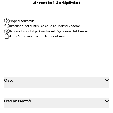
Lähetetään 1-2 arkipäivässä
Nopea toimitus
Ilmainen palautus, kokeile rauhassa kotona
Ilmaiset säädöt ja kiristykset Synsamin liikkeissä
Aina 30 päivän peruuttamisoikeus
Osta
Ota yhteyttä