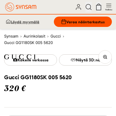
Valikko
Löydä myymälä
Varaa näöntarkastus
Synsam
Aurinkolasit
Gucci
Gucci GG1180SK 005 5620
Kokeile verkossa
Näytä 3D:nä
Gucci GG1180SK 005 5620
320 €