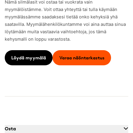
Nämä silmälasit voi ostaa tai vuokrata vain
myymälöistämme. Voit ottaa yhteyttä tai tulla käymään
myymälässämme saadaksesi tietää onko kehyksiä yhä
saatavilla. Myymälähenkilökuntamme voi aina auttaa sinua
löytämään muita vastaavia vaihtoehtoja, jos tämä
kehysmalli on loppu varastosta.
Löydä myymälä
Varaa näöntarkastus
Osta