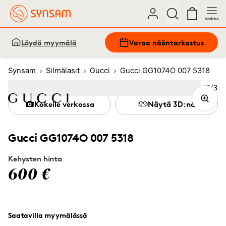
Valikko
Löydä myymälä
Varaa näöntarkastus
Synsam
Silmälasit
Gucci
Gucci GG1074O 007 5318
Kuva
2
/
3
Image
1
Image
(Current image)
2
Image
3
Kokeile verkossa
Näytä 3D:nä
Gucci GG1074O 007 5318
Kehysten hinta
600 €
Saatavilla myymälässä