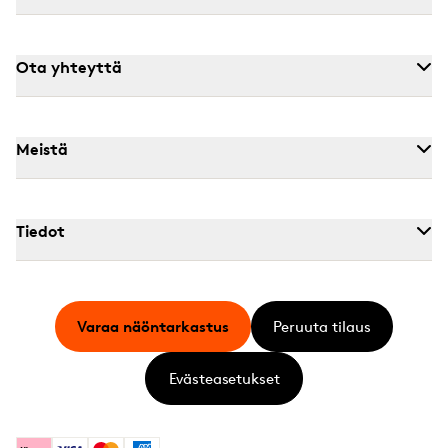
Ota yhteyttä
Meistä
Tiedot
Varaa näöntarkastus
Peruuta tilaus
Evästeasetukset
Klarna
Visa
Mastercard
American Express