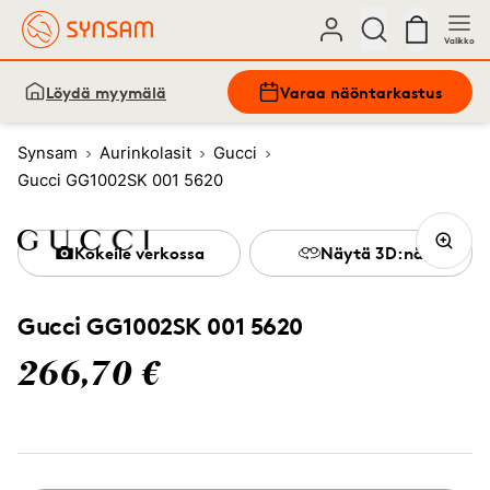
Valikko
Löydä myymälä
Varaa näöntarkastus
Synsam
Aurinkolasit
Gucci
Gucci GG1002SK 001 5620
Kokeile verkossa
Näytä 3D:nä
Gucci GG1002SK 001 5620
266,70 €