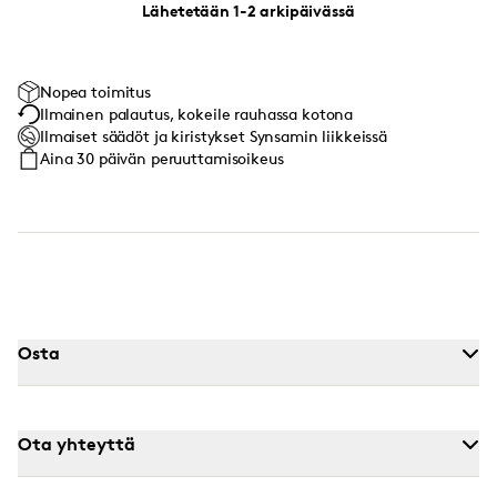
Lähetetään 1-2 arkipäivässä
Nopea toimitus
Ilmainen palautus, kokeile rauhassa kotona
Ilmaiset säädöt ja kiristykset Synsamin liikkeissä
Aina 30 päivän peruuttamisoikeus
Osta
Ota yhteyttä