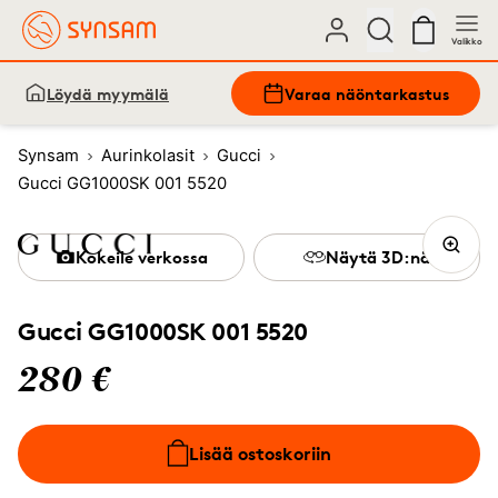
Valikko
Löydä myymälä
Varaa näöntarkastus
Synsam
Aurinkolasit
Gucci
Gucci GG1000SK 001 5520
Kokeile verkossa
Näytä 3D:nä
Gucci GG1000SK 001 5520
280 €
Lisää ostoskoriin