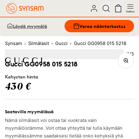
Valikko
Löydä myymälä
Varaa näöntarkastus
Synsam
Silmälasit
Gucci
Gucci GG0958 015 5218
Kuva
2
/
3
Image
1
Image
(Current image)
2
Image
3
Gucci GG0958 015 5218
Kehysten hinta
430 €
Saatavilla myymälässä
Nämä silmälasit voi ostaa tai vuokrata vain
myymälöistämme. Voit ottaa yhteyttä tai tulla käymään
myymälässämme saadaksesi tietää onko kehyksiä yhä