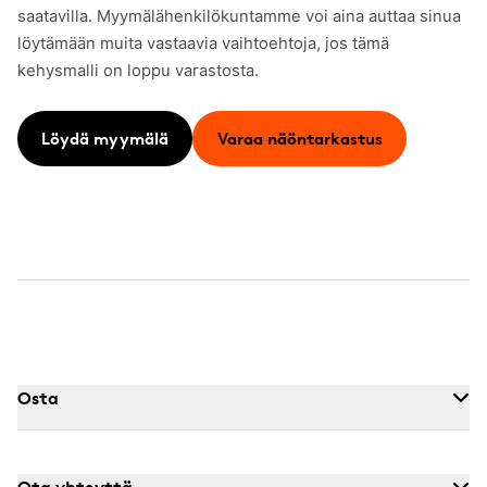
saatavilla. Myymälähenkilökuntamme voi aina auttaa sinua
löytämään muita vastaavia vaihtoehtoja, jos tämä
kehysmalli on loppu varastosta.
Löydä myymälä
Varaa näöntarkastus
Osta
Ota yhteyttä