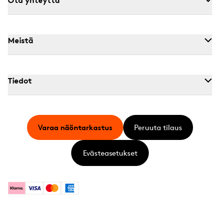
Meistä
Tiedot
Varaa näöntarkastus
Peruuta tilaus
Evästeasetukset
Klarna
Visa
Mastercard
American Express