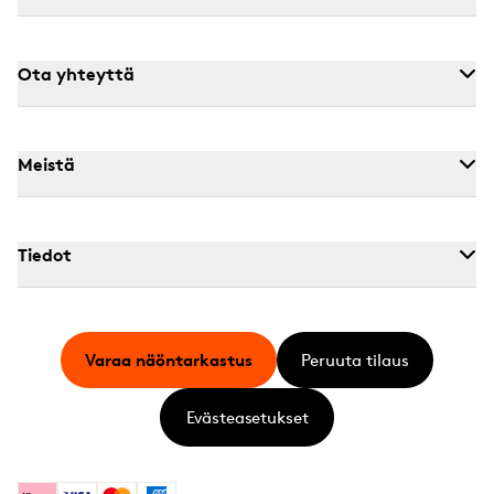
Ota yhteyttä
Meistä
Tiedot
Varaa näöntarkastus
Peruuta tilaus
Evästeasetukset
Klarna
Visa
Mastercard
American Express