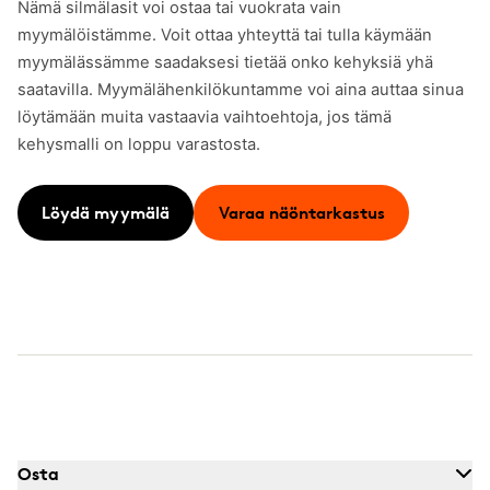
Nämä silmälasit voi ostaa tai vuokrata vain
myymälöistämme. Voit ottaa yhteyttä tai tulla käymään
myymälässämme saadaksesi tietää onko kehyksiä yhä
saatavilla. Myymälähenkilökuntamme voi aina auttaa sinua
löytämään muita vastaavia vaihtoehtoja, jos tämä
kehysmalli on loppu varastosta.
Löydä myymälä
Varaa näöntarkastus
Osta