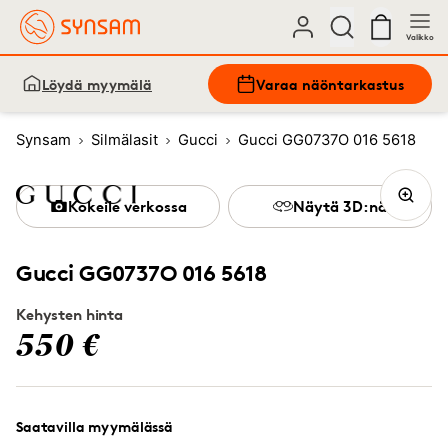
Valikko
Löydä myymälä
Varaa näöntarkastus
Synsam
Silmälasit
Gucci
Gucci GG0737O 016 5618
Kokeile verkossa
Näytä 3D:nä
Gucci GG0737O 016 5618
Kehysten hinta
550 €
Saatavilla myymälässä