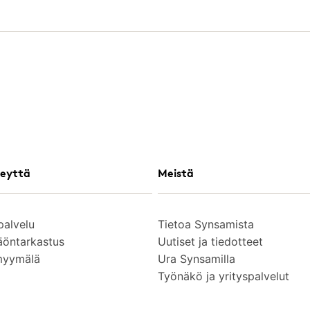
eyttä
Meistä
palvelu
Tietoa Synsamista
äöntarkastus
Uutiset ja tiedotteet
myymälä
Ura Synsamilla
Työnäkö ja yrityspalvelut