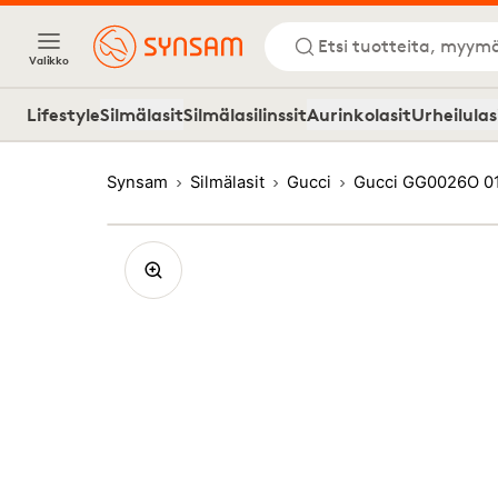
Etsi tuotteita, myymä
Valikko
Lifestyle
Silmälasit
Silmälasilinssit
Aurinkolasit
Urheilulas
Synsam
Silmälasit
Gucci
Gucci GG0026O 0