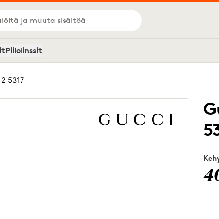
löitä ja muuta sisältöä
it
Piilolinssit
12 5317
G
5
Kehy
4