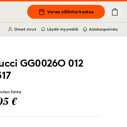
Varaa näöntarkastus
Omat sivut
Löydä myymälä
Asiakaspalvelu
ucci GG0026O 012
317
sten hinta
05 €