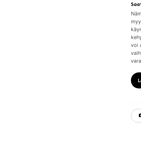
Saa
Nämä
myym
käy
keh
voi 
vaih
vara
L