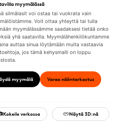
tavilla myymälässä
 silmälasit voi ostaa tai vuokrata vain
älöistämme. Voit ottaa yhteyttä tai tulla
mään myymälässämme saadaksesi tietää onko
yksiä yhä saatavilla. Myymälähenkilökuntamme
aina auttaa sinua löytämään muita vastaavia
toehtoja, jos tämä kehysmalli on loppu
stosta.
öydä myymälä
Varaa näöntarkastus
Kokeile verkossa
Näytä 3D:nä