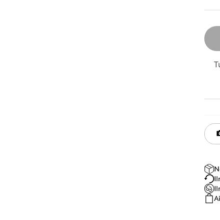
T
N
I
I
A