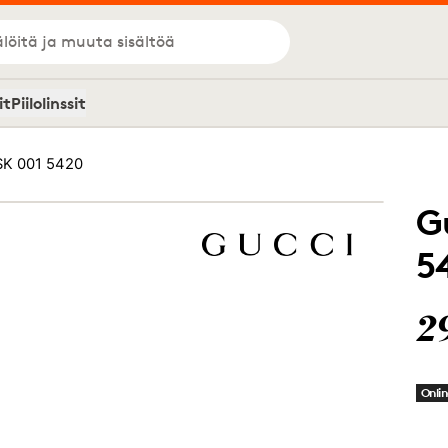
löitä ja muuta sisältöä
it
Piilolinssit
SK 001 5420
G
5
2
Onlin