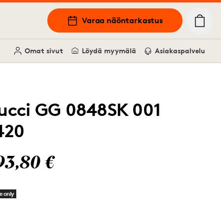
Varaa näöntarkastus
Omat sivut
Löydä myymälä
Asiakaspalvelu
ucci GG 0848SK 001
420
93,80 €
e only