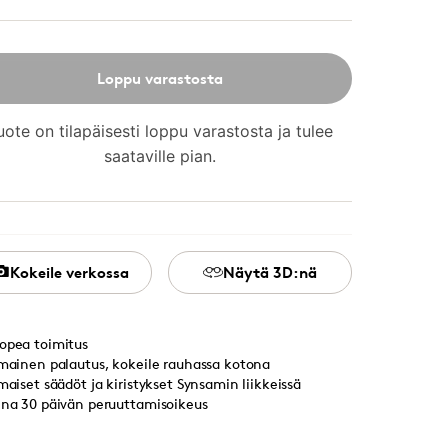
Loppu varastosta
uote on tilapäisesti loppu varastosta ja tulee
saataville pian.
Kokeile verkossa
Näytä 3D:nä
opea toimitus
lmainen palautus, kokeile rauhassa kotona
lmaiset säädöt ja kiristykset Synsamin liikkeissä
ina 30 päivän peruuttamisoikeus