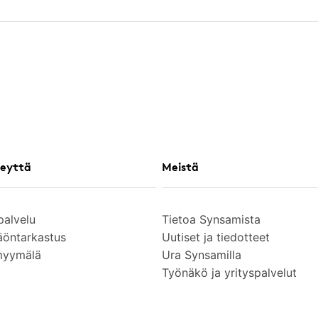
eyttä
Meistä
palvelu
Tietoa Synsamista
äöntarkastus
Uutiset ja tiedotteet
myymälä
Ura Synsamilla
Työnäkö ja yrityspalvelut