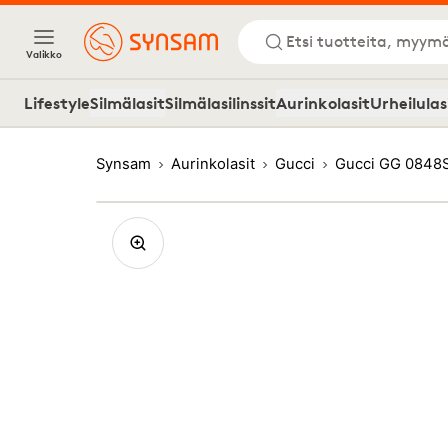
Etsi tuotteita, myymä
Valikko
Lifestyle
Silmälasit
Silmälasilinssit
Aurinkolasit
Urheilulas
Synsam
Aurinkolasit
Gucci
Gucci GG 0848