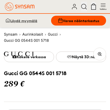
Valikko
Löydä myymälä
Varaa näöntarkastus
Synsam
Aurinkolasit
Gucci
Gucci GG 0544S 001 5718
Kokeile verkossa
Näytä 3D:nä
Gucci GG 0544S 001 5718
289 €