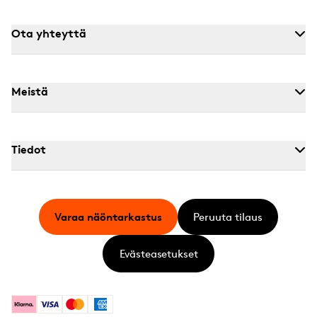
Ota yhteyttä
Meistä
Tiedot
Varaa näöntarkastus
Peruuta tilaus
Evästeasetukset
Klarna
Visa
Mastercard
American Express