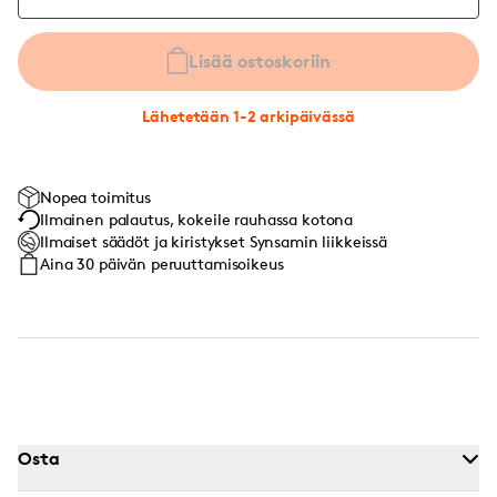
Lisää ostoskoriin
Lähetetään 1-2 arkipäivässä
Nopea toimitus
Ilmainen palautus, kokeile rauhassa kotona
Ilmaiset säädöt ja kiristykset Synsamin liikkeissä
Aina 30 päivän peruuttamisoikeus
Osta