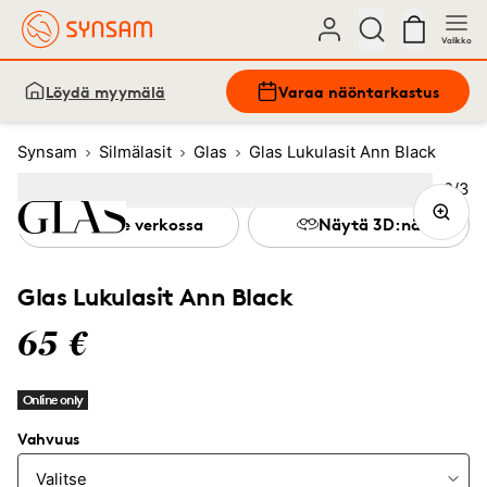
Valikko
Löydä myymälä
Varaa näöntarkastus
Synsam
Silmälasit
Glas
Glas Lukulasit Ann Black
Kuva
2
/
3
Image
1
Image
(Current image)
2
Image
3
Kokeile verkossa
Näytä 3D:nä
Glas Lukulasit Ann Black
65 €
Online only
Vahvuus