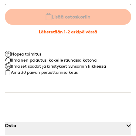
Lisää ostoskoriin
Lähetetään 1-2 arkipäivässä
Nopea toimitus
Ilmainen palautus, kokeile rauhassa kotona
Ilmaiset säädöt ja kiristykset Synsamin liikkeissä
Aina 30 päivän peruuttamisoikeus
Osta