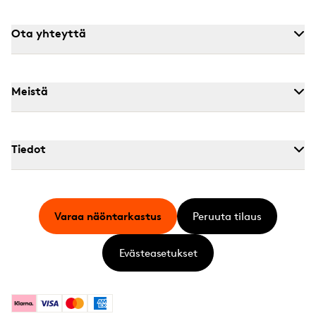
Ota yhteyttä
Meistä
Tiedot
Varaa näöntarkastus
Peruuta tilaus
Evästeasetukset
Klarna
Visa
Mastercard
American Express