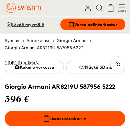
Valikko
Löydä myymälä
Varaa näöntarkastus
Synsam
Aurinkolasit
Giorgio Armani
Giorgio Armani AR8219U 587956 5222
Kokeile verkossa
Näytä 3D:nä
Giorgio Armani AR8219U 587956 5222
396 €
Lisää ostoskoriin