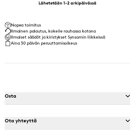
Lähetetään 1-2 arkipäivässä
Nopea toimitus
Ilmainen palautus, kokeile rauhassa kotona
Ilmaiset säädöt ja kiristykset Synsamin liikkeissä
Aina 30 päivän peruuttamisoikeus
Osta
Ota yhteyttä