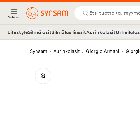
Etsi tuotteita, myymä
Valikko
Lifestyle
Silmälasit
Silmälasilinssit
Aurinkolasit
Urheilulas
Synsam
Aurinkolasit
Giorgio Armani
Giorgi