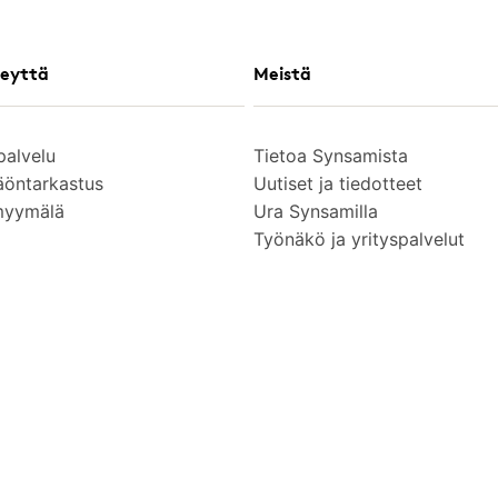
eyttä
Meistä
palvelu
Tietoa Synsamista
äöntarkastus
Uutiset ja tiedotteet
myymälä
Ura Synsamilla
Työnäkö ja yrityspalvelut