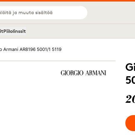
löitä ja muuta sisältöä
it
Piilolinssit
o Armani AR8196 5001/1 5119
G
5
2