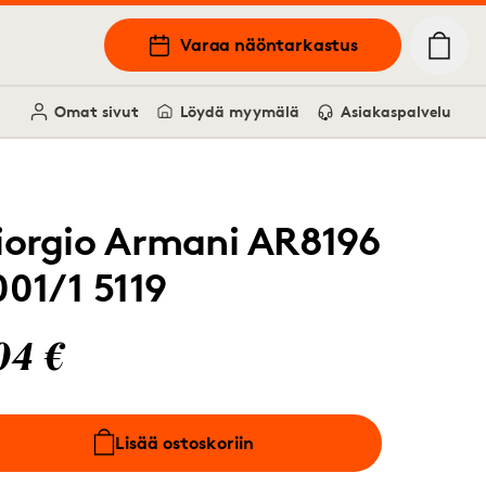
Varaa näöntarkastus
Omat sivut
Löydä myymälä
Asiakaspalvelu
iorgio Armani AR8196
001/1 5119
04 €
Lisää ostoskoriin