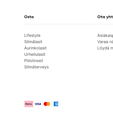
Osta
Ota yht
Lifestyle
Asiakas
Silmälasit
Varaa n
Aurinkolasit
Löydä 
Urheilulasit
Piilolinssit
Silmäterveys
Klarna
Visa
Mastercard
American Express