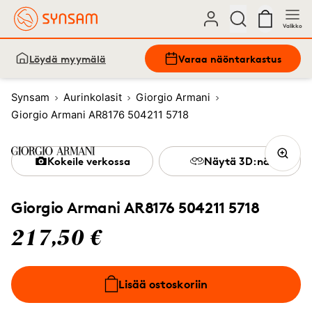
Valikko
Löydä myymälä
Varaa näöntarkastus
Synsam
Aurinkolasit
Giorgio Armani
Giorgio Armani AR8176 504211 5718
Kokeile verkossa
Näytä 3D:nä
Giorgio Armani AR8176 504211 5718
217,50 €
Lisää ostoskoriin