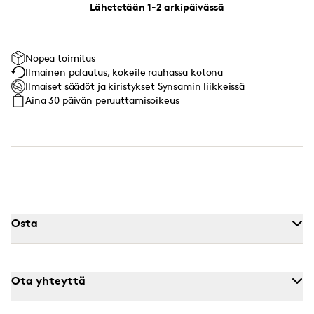
Lähetetään 1-2 arkipäivässä
Nopea toimitus
Ilmainen palautus, kokeile rauhassa kotona
Ilmaiset säädöt ja kiristykset Synsamin liikkeissä
Aina 30 päivän peruuttamisoikeus
Osta
Ota yhteyttä