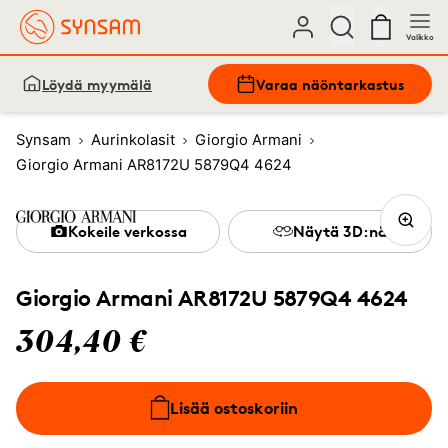
Valikko
Löydä myymälä
Varaa näöntarkastus
Synsam
Aurinkolasit
Giorgio Armani
Giorgio Armani AR8172U 5879Q4 4624
Kokeile verkossa
Näytä 3D:nä
Giorgio Armani AR8172U 5879Q4 4624
304,40 €
Lisää ostoskoriin