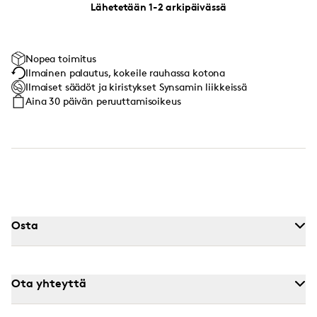
Lähetetään 1-2 arkipäivässä
Nopea toimitus
Ilmainen palautus, kokeile rauhassa kotona
Ilmaiset säädöt ja kiristykset Synsamin liikkeissä
Aina 30 päivän peruuttamisoikeus
Osta
Ota yhteyttä