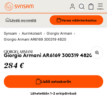
Valikko
Löydä myymälä
Varaa näöntarkastus
Synsam
Aurinkolasit
Giorgio Armani
Giorgio Armani AR6169 300319 4820
Giorgio Armani AR6169 300319 4820
284 €
Lisää ostoskoriin
Lähetetään 1-2 arkipäivässä