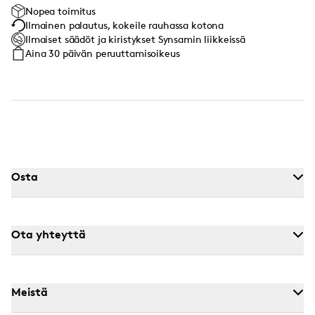
Nopea toimitus
Ilmainen palautus, kokeile rauhassa kotona
Ilmaiset säädöt ja kiristykset Synsamin liikkeissä
Aina 30 päivän peruuttamisoikeus
Osta
Ota yhteyttä
Meistä