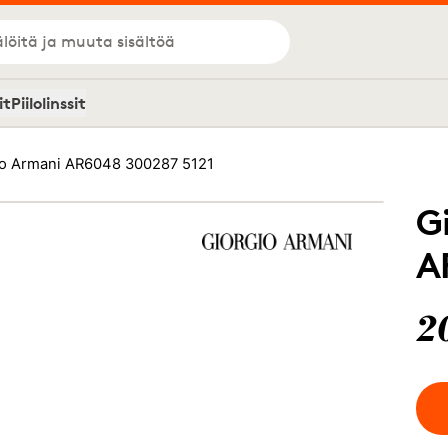
löitä ja muuta sisältöä
it
Piilolinssit
io Armani AR6048 300287 5121
G
A
2