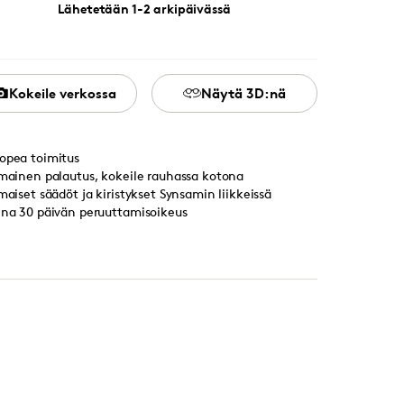
Lähetetään 1-2 arkipäivässä
Kokeile verkossa
Näytä 3D:nä
opea toimitus
lmainen palautus, kokeile rauhassa kotona
lmaiset säädöt ja kiristykset Synsamin liikkeissä
ina 30 päivän peruuttamisoikeus