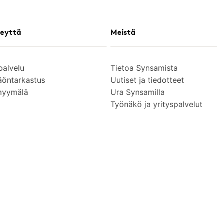
eyttä
Meistä
palvelu
Tietoa Synsamista
äöntarkastus
Uutiset ja tiedotteet
myymälä
Ura Synsamilla
Työnäkö ja yrityspalvelut