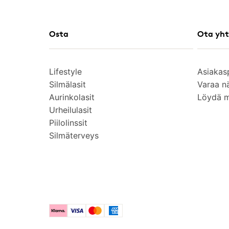
Osta
Ota yht
Lifestyle
Asiakas
Silmälasit
Varaa n
Aurinkolasit
Löydä 
Urheilulasit
Piilolinssit
Silmäterveys
Klarna
Visa
Mastercard
American Express