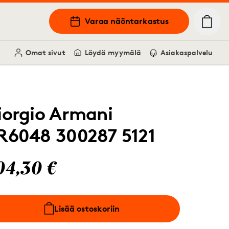
Varaa näöntarkastus
Omat sivut
Löydä myymälä
Asiakaspalvelu
iorgio Armani
R6048 300287 5121
04,30 €
Lisää ostoskoriin