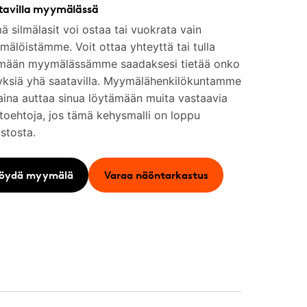
tavilla myymälässä
 silmälasit voi ostaa tai vuokrata vain
älöistämme. Voit ottaa yhteyttä tai tulla
mään myymälässämme saadaksesi tietää onko
yksiä yhä saatavilla. Myymälähenkilökuntamme
aina auttaa sinua löytämään muita vastaavia
toehtoja, jos tämä kehysmalli on loppu
stosta.
öydä myymälä
Varaa näöntarkastus