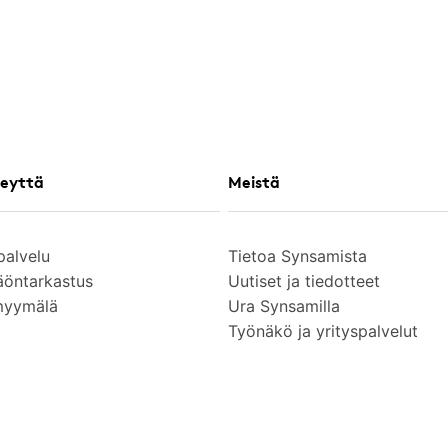
eyttä
Meistä
palvelu
Tietoa Synsamista
äöntarkastus
Uutiset ja tiedotteet
myymälä
Ura Synsamilla
Työnäkö ja yrityspalvelut