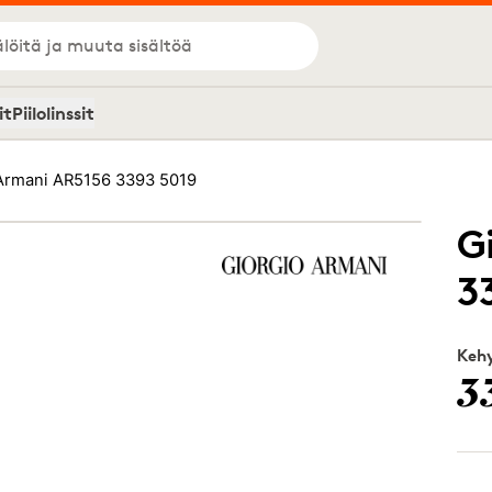
löitä ja muuta sisältöä
it
Piilolinssit
Armani AR5156 3393 5019
G
3
Kehy
3