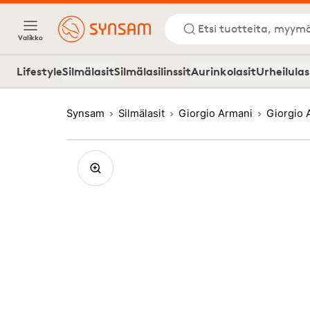
Etsi tuotteita, myymä
Valikko
Lifestyle
Silmälasit
Silmälasilinssit
Aurinkolasit
Urheilulas
Synsam
Silmälasit
Giorgio Armani
Giorgio 