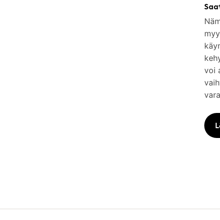
Saa
Nämä
myym
käy
keh
voi 
vaih
vara
L