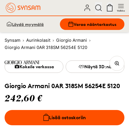
Valikko
Löydä myymälä
Varaa näöntarkastus
Synsam
Aurinkolasit
Giorgio Armani
Giorgio Armani 0AR 318SM 56254E 5120
Kokeile verkossa
Näytä 3D:nä
Giorgio Armani 0AR 318SM 56254E 5120
242,60 €
Lisää ostoskoriin