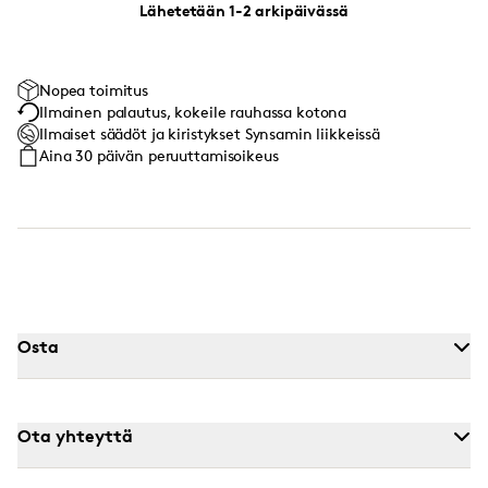
Lähetetään 1-2 arkipäivässä
Nopea toimitus
Ilmainen palautus, kokeile rauhassa kotona
Ilmaiset säädöt ja kiristykset Synsamin liikkeissä
Aina 30 päivän peruuttamisoikeus
Osta
Ota yhteyttä