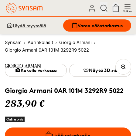
Valikko
Löydä myymälä
Varaa näöntarkastus
Synsam
Aurinkolasit
Giorgio Armani
Giorgio Armani 0AR 101M 3292R9 5022
Kokeile verkossa
Näytä 3D:nä
Giorgio Armani 0AR 101M 3292R9 5022
283,90 €
Online only
Lisää ostoskoriin