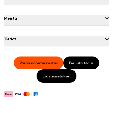
Meistä
Tiedot
Varaa näöntarkastus
Peruuta tilaus
Evästeasetukset
Klarna
Visa
Mastercard
American Express