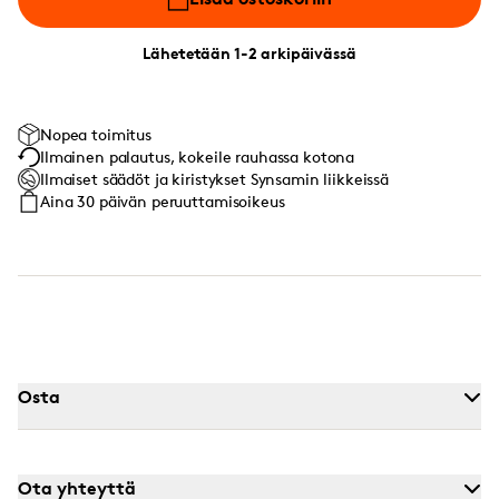
Lähetetään 1-2 arkipäivässä
Nopea toimitus
Ilmainen palautus, kokeile rauhassa kotona
Ilmaiset säädöt ja kiristykset Synsamin liikkeissä
Aina 30 päivän peruuttamisoikeus
Osta
Ota yhteyttä