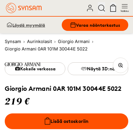
Valikko
Löydä myymälä
Varaa näöntarkastus
Synsam
Aurinkolasit
Giorgio Armani
Giorgio Armani 0AR 101M 30044E 5022
Kokeile verkossa
Näytä 3D:nä
Giorgio Armani 0AR 101M 30044E 5022
219 €
Lisää ostoskoriin