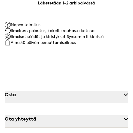
Lähetetään 1-2 arkipäivässä
Nopea toimitus
Ilmainen palautus, kokeile rauhassa kotona
Ilmaiset säädöt ja kiristykset Synsamin liikkeissä
Aina 30 päivän peruuttamisoikeus
Osta
Ota yhteyttä