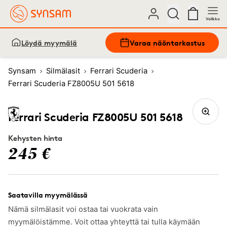
Valikko
Löydä myymälä
Varaa näöntarkastus
Synsam
Silmälasit
Ferrari Scuderia
Ferrari Scuderia FZ8005U 501 5618
Ferrari Scuderia FZ8005U 501 5618
Kehysten hinta
245 €
Saatavilla myymälässä
Nämä silmälasit voi ostaa tai vuokrata vain
myymälöistämme. Voit ottaa yhteyttä tai tulla käymään