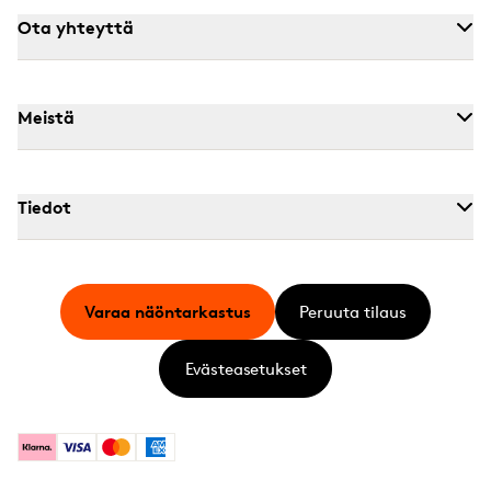
Ota yhteyttä
Meistä
Tiedot
Varaa näöntarkastus
Peruuta tilaus
Evästeasetukset
Klarna
Visa
Mastercard
American Express