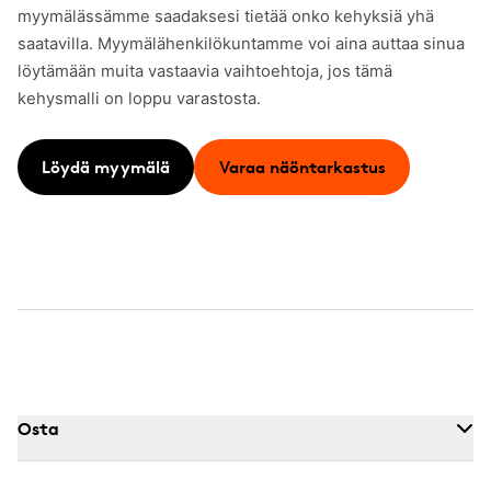
myymälässämme saadaksesi tietää onko kehyksiä yhä
saatavilla. Myymälähenkilökuntamme voi aina auttaa sinua
löytämään muita vastaavia vaihtoehtoja, jos tämä
kehysmalli on loppu varastosta.
Löydä myymälä
Varaa näöntarkastus
Osta