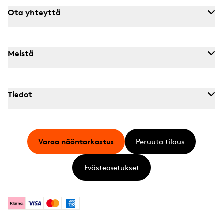
Ota yhteyttä
Meistä
Tiedot
Varaa näöntarkastus
Peruuta tilaus
Evästeasetukset
Klarna
Visa
Mastercard
American Express