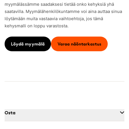
myymälässämme saadaksesi tietää onko kehyksiä yhä
saatavilla. Myymälähenkilökuntamme voi aina auttaa sinua
löytämään muita vastaavia vaihtoehtoja, jos tämä
kehysmalli on loppu varastosta.
Löydä myymälä
Varaa näöntarkastus
Osta