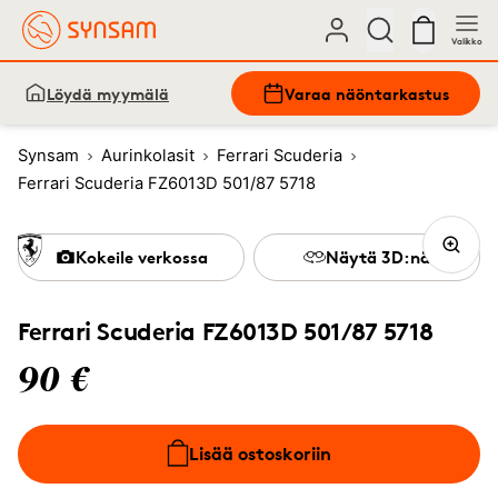
Valikko
Löydä myymälä
Varaa näöntarkastus
Synsam
Aurinkolasit
Ferrari Scuderia
Ferrari Scuderia FZ6013D 501/87 5718
Kokeile verkossa
Näytä 3D:nä
Ferrari Scuderia FZ6013D 501/87 5718
90 €
Lisää ostoskoriin