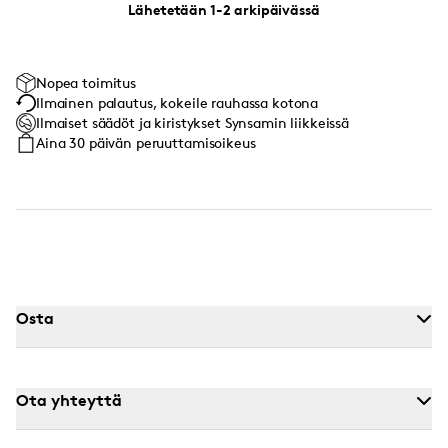
Lähetetään 1-2 arkipäivässä
Nopea toimitus
Ilmainen palautus, kokeile rauhassa kotona
Ilmaiset säädöt ja kiristykset Synsamin liikkeissä
Aina 30 päivän peruuttamisoikeus
Osta
Ota yhteyttä